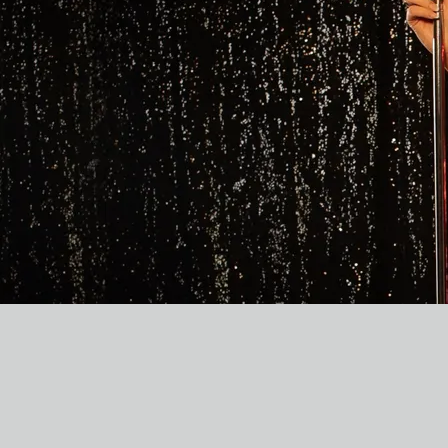
0:00
/
???