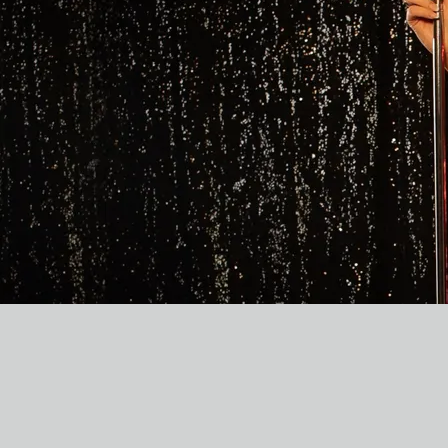
0:00
/
???