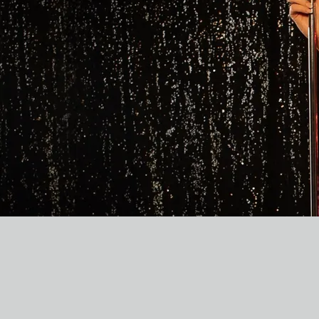
0:00
/
???