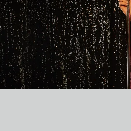
0:00
/
???